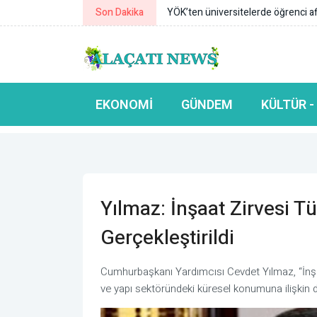
me
Son Dakika
Yumaklı:
EKONOMI
GÜNDEM
KÜLTÜR -
Yılmaz: İnşaat Zirvesi T
Gerçekleştirildi
Cumhurbaşkanı Yardımcısı Cevdet Yılmaz, “İnşa
ve yapı sektöründeki küresel konumuna ilişkin d