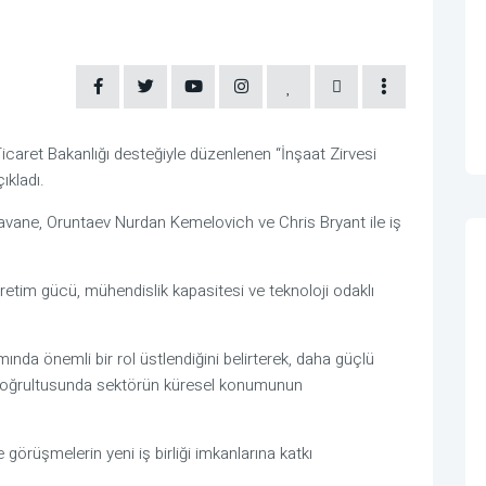
 Ticaret Bakanlığı desteğiyle düzenlenen “İnşaat Zirvesi
ıkladı.
avane
,
Oruntaev Nurdan Kemelovich
ve
Chris Bryant
ile iş
üretim gücü, mühendislik kapasitesi ve teknoloji odaklı
ında önemli bir rol üstlendiğini belirterek, daha güçlü
i doğrultusunda sektörün küresel konumunun
görüşmelerin yeni iş birliği imkanlarına katkı