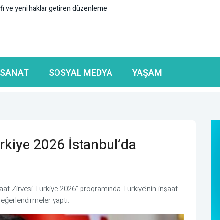
 Kelaynakların popülasyonunu güçlü bir şekilde güvence altına alıyoruz
 SANAT
SOSYAL MEDYA
YAŞAM
ürkiye 2026 İstanbul’da
at Zirvesi Türkiye 2026” programında Türkiye’nin inşaat
eğerlendirmeler yaptı.