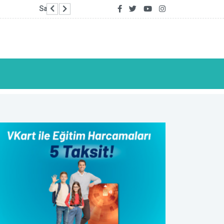
Özdağ’dan gazilere destek ziyareti