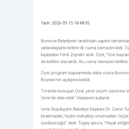
Tarih:
2026-05-15 18:48:05
Bornova Belediyesi tarafından yapımı tamamlana
vatandaşlarla birlikte ilk cuma namazını kıldı. Ö
kaybeden Ferdi Zeyrek’i andı. Özel, “Son bayram
da birlikte olacaktık. Bu cuma namazını birlikte 
Özel, program kapsamında daha sonra Bornova 
Bostanı’nın açılışına katıldı.
Törende konuşan Özel, yerel seçim sürecine değ
İzmir’de elde ettik” ifadelerini kullandı.
İzmir Büyükşehir Belediye Başkanı Dr. Cemil Tuga
bırakmadan, hiçbir mahalleyi unutmadan, hiçbi
sürdüreceğiz” dedi. Tugay ayrıca, “Hayal ettiği