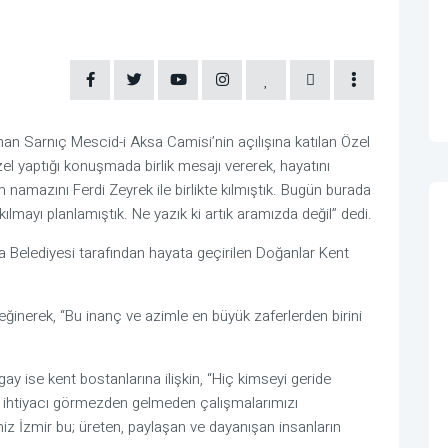
n Sarnıç Mescid-i Aksa Camisi’nin açılışına katılan Özel
zel yaptığı konuşmada birlik mesajı vererek, hayatını
 namazını Ferdi Zeyrek ile birlikte kılmıştık. Bugün burada
kılmayı planlamıştık. Ne yazık ki artık aramızda değil” dedi.
Belediyesi tarafından hayata geçirilen Doğanlar Kent
inerek, “Bu inanç ve azimle en büyük zaferlerden birini
y ise kent bostanlarına ilişkin, “Hiç kimseyi geride
r ihtiyacı görmezden gelmeden çalışmalarımızı
miz İzmir bu; üreten, paylaşan ve dayanışan insanların